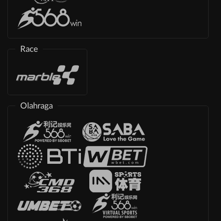
Race
Olahraga