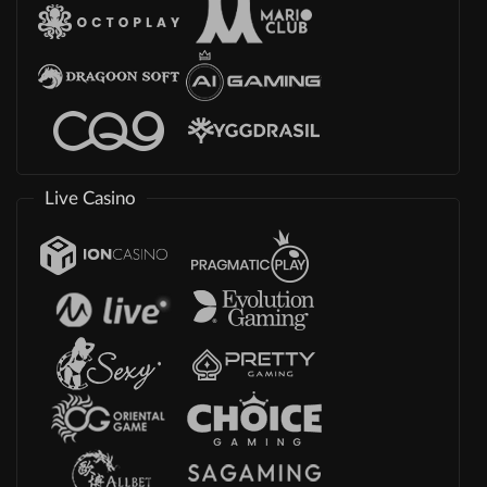
Live Casino