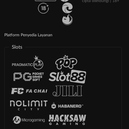
cipta dilindungi | 18+
Platform Penyedia Layanan
Slots