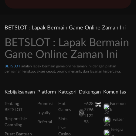
BETSLOT : Lapak Bermain Game Online Zaman Ini
BETSLOT : Lapak Bermain
Game Online Zaman Ini
BETSLOT
adalah lapak bermain game online zaman ini dengan pilihan
permainan lengkap, akses cepat, promo menarik, dan layanan terpercaya.
Kebijaksanaan
Platform
Kategori
Dukungan
Komunitas
Tentang
Promosi
Hot
+628
Faceboo
BETSLOT
Games
7796
k
Loyalty
1122
Responsible
Slots
Twitter
Referral
93
Gambling
Live
Telegra
Pusat Bantuan
Casino
m