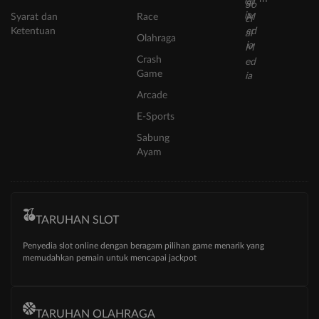
Syarat dan
Race
Ketentuan
Olahraga
Crash
Game
Arcade
E-Sports
Sabung
Ayam
TARUHAN SLOT
Penyedia slot online dengan beragam pilihan game menarik yang
memudahkan pemain untuk mencapai jackpot
TARUHAN OLAHRAGA