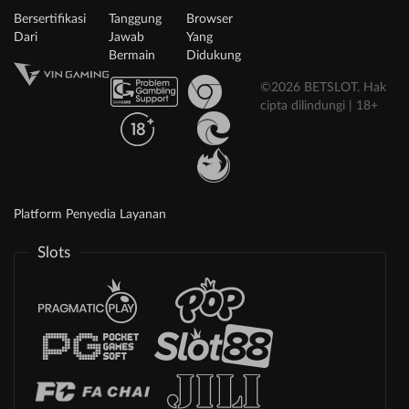
Bersertifikasi
Tanggung
Browser
Dari
Jawab
Yang
Bermain
Didukung
©2026 BETSLOT. Hak
cipta dilindungi | 18+
Platform Penyedia Layanan
Slots