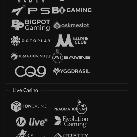
Live Casino