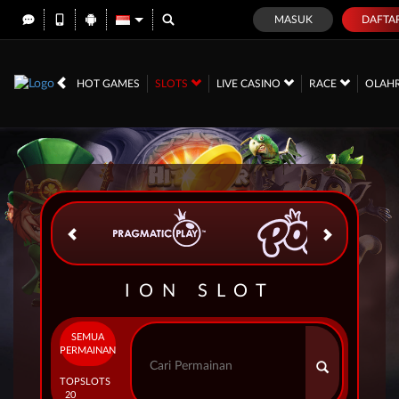
MASUK
DAFTA
IDR
12,678,456,
HOT GAMES
SLOTS
LIVE CASINO
RACE
OLAH
ION SLOT
SEMUA
PERMAINAN
TOP
SLOTS
20