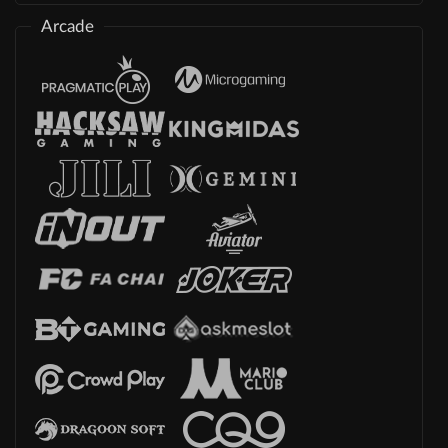
Arcade