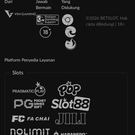
Dari
Jawab
Yang
Bermain
Didukung
©2026 BETSLOT. Hak
cipta dilindungi | 18+
Platform Penyedia Layanan
Slots