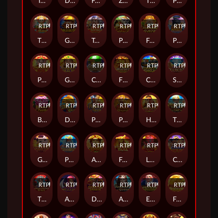
Taichi Lion Dance
Dragon Treasure
Fever 777
Zorro
Three Kings
Pharaoh Treasures
RTP
88%
RTP
80%
RTP
91%
RTP
93%
RTP
83%
RTP
86%
Tianhou Mazu
Gold Rush
Toy Soldiers
Panda Warrior
Fortune Gate
Pirate Attack
RTP
81%
RTP
81%
RTP
92%
RTP
84%
RTP
82%
RTP
89%
Prosperity 168
Great Wealth
Caribbean Treasure
Flame Wolves
Crazy Penguin
Super Diamond
RTP
83%
RTP
94%
RTP
89%
RTP
88%
RTP
90%
RTP
87%
Blossom of Fortune
Dragon Gate
Power Of Thor
Persian Empire
Heracles
The King Of Olympus
RTP
86%
RTP
81%
RTP
95%
RTP
82%
RTP
92%
RTP
91%
Grande Fortune
Poseidon
Apollo
Fortune Bull
Lucky Little Devil
Crazy Thieves
RTP
81%
RTP
83%
RTP
89%
RTP
94%
RTP
85%
RTP
88%
The Unsurpassed Grace
Aladdin
Dancing Dragon
Amazon Queen
Estate Rich Man
Fortune Koi