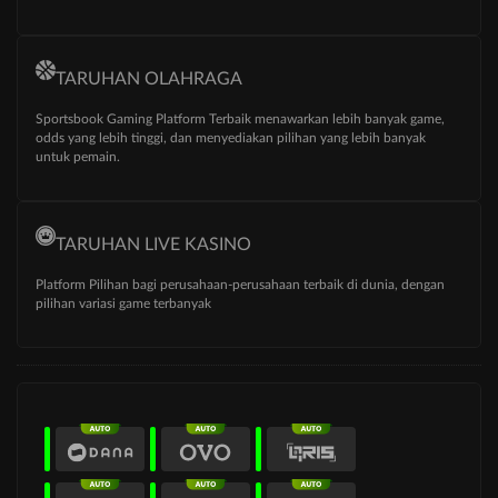
TARUHAN OLAHRAGA
Sportsbook Gaming Platform Terbaik menawarkan lebih banyak game,
odds yang lebih tinggi, dan menyediakan pilihan yang lebih banyak
untuk pemain.
TARUHAN LIVE KASINO
Platform Pilihan bagi perusahaan-perusahaan terbaik di dunia, dengan
pilihan variasi game terbanyak