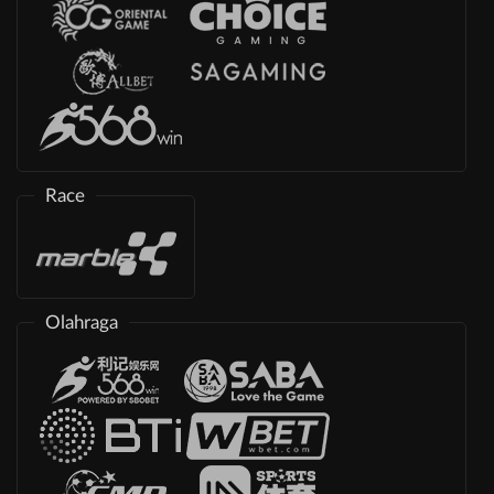
Race
Olahraga