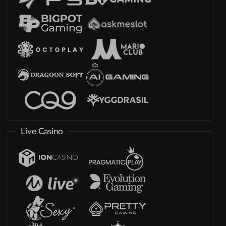
Live Casino