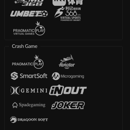
Crash Game