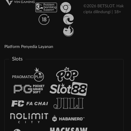
©2026 BETSLOT. Hak
cipta dilindungi | 18+
Platform Penyedia Layanan
Slots