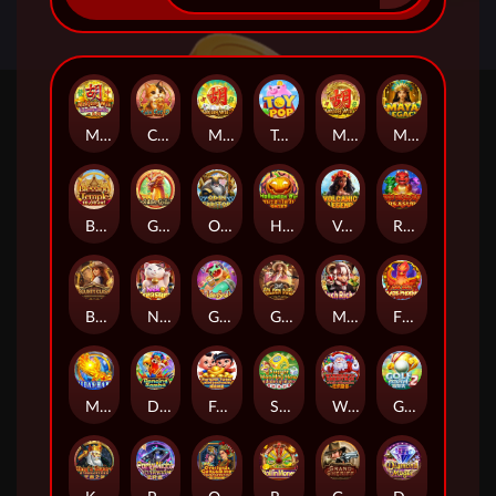
Mahjong Win
Coin Cat 2
Mahjong Win 2
Toy Pop
Mahjong Win 3
Maya Legacy
Blessing Temple
Golden Qilin
Odin Territory
Halloween Win
Volcanic Legend
Red Dragon’s Treasure
Bounty Clash
Neko Treasures
Golden Snake
Golden Duel
Much Richer
Fire Ball Blaze Phoenix
Midas Hand
Dancing Samba
Fortune Twins
Super Hoo Hey How
Wonderful Christmas
Golf 2