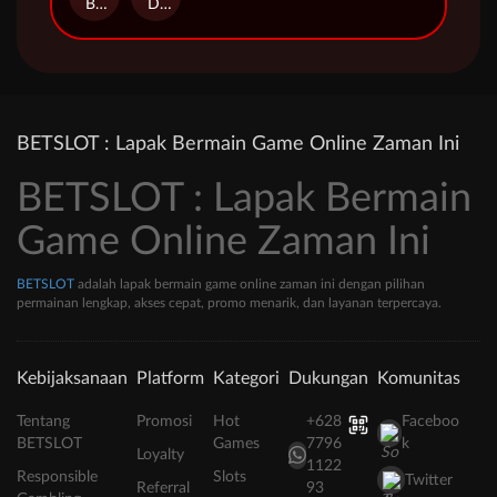
Bakufu Shogun
Diamond 7
BETSLOT : Lapak Bermain Game Online Zaman Ini
BETSLOT : Lapak Bermain
Game Online Zaman Ini
BETSLOT
adalah lapak bermain game online zaman ini dengan pilihan
permainan lengkap, akses cepat, promo menarik, dan layanan terpercaya.
Kebijaksanaan
Platform
Kategori
Dukungan
Komunitas
Tentang
Promosi
Hot
+628
Faceboo
BETSLOT
Games
7796
k
Loyalty
1122
Responsible
Slots
Twitter
Referral
93