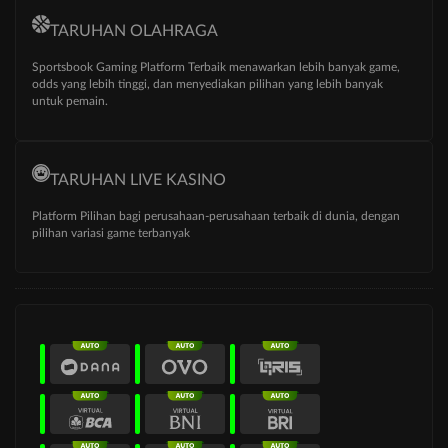
TARUHAN OLAHRAGA
Sportsbook Gaming Platform Terbaik menawarkan lebih banyak game,
odds yang lebih tinggi, dan menyediakan pilihan yang lebih banyak
untuk pemain.
TARUHAN LIVE KASINO
Platform Pilihan bagi perusahaan-perusahaan terbaik di dunia, dengan
pilihan variasi game terbanyak