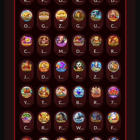
King's Sword
Party Night
Overlord & Concubine
Roll in Money
Grand Sheriff
Diamond Mogul
Over Dragon's Gate
Get Money
Zhen Long Ju Bao
Great Lion
Ultra Treasure
Caishen Coming
Candy Dynasty
LU LING QI
Many Beauties
Dragon's Treasure
Egypt Oracle
Rich Dragon
JIN HOU YE
Doggy Wealth
Icy Bar
Pandaria
Zeus
5 God Beast
You Will Win
Triple Monkey
Coin Cat
Big Diamond
Rich Lion
777
Crystal Fruits
Rich Ox
Pirate King
Wolf Legend
Dragonburst
Farm Family