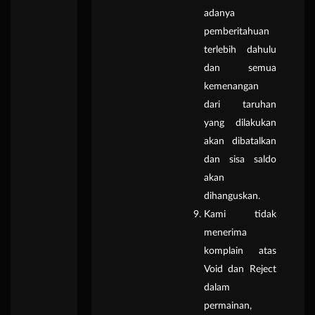
adanya
pemberitahuan
terlebih dahulu
dan semua
kemenangan
dari taruhan
yang dilakukan
akan dibatalkan
dan sisa saldo
akan
dihanguskan.
Kami tidak
menerima
komplain atas
Void dan Reject
dalam
permainan,