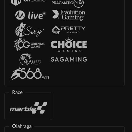
Race
Olahraga