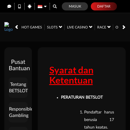
MASUK
DAFTAR
HOT GAMES
SLOTS
LIVE CASINO
RACE
OLAHR
Pusat
Syarat dan
Bantuan
Ketentuan
Tentang
BETSLOT
PERATURAN BETSLOT
Responsible
Pendaftar harus
Gambling
berusia 17
tahun keatas.