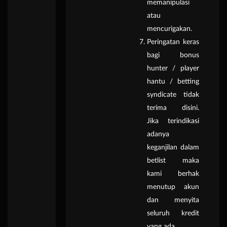
memanipulasi
atau
mencurigakan.
Peringatan keras
bagi bonus
hunter / player
hantu / betting
syndicate tidak
terima disini.
Jika terindikasi
adanya
keganjilan dalam
betlist maka
kami berhak
menutup akun
dan menyita
seluruh kredit
yang ada