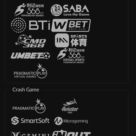
Crash Game