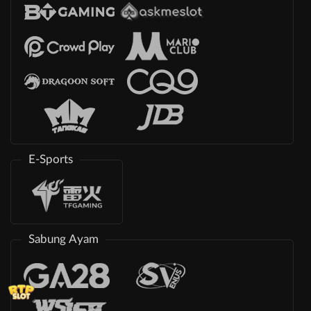
E-Sports
Sabung Ayam