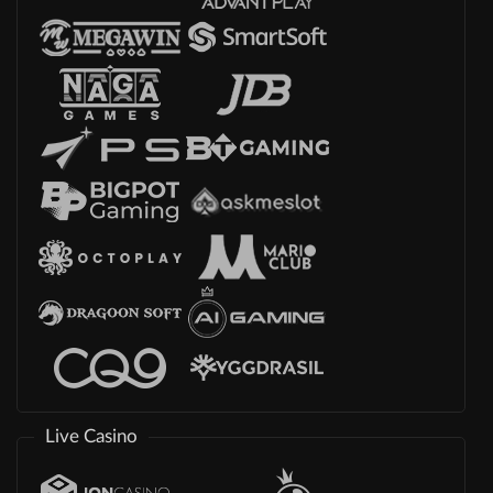
Live Casino