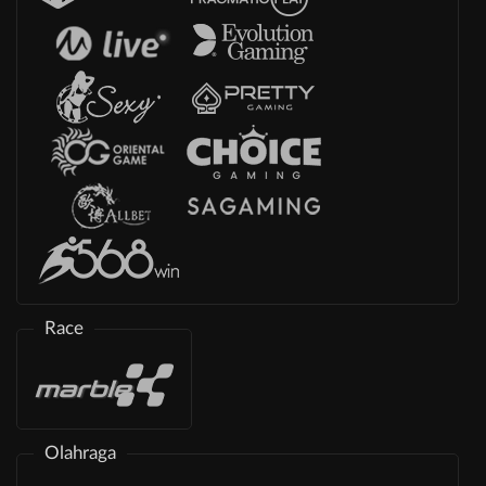
Race
Olahraga