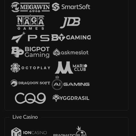
Live Casino