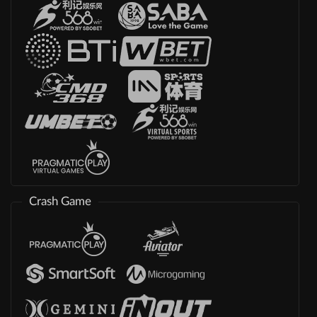
Crash Game