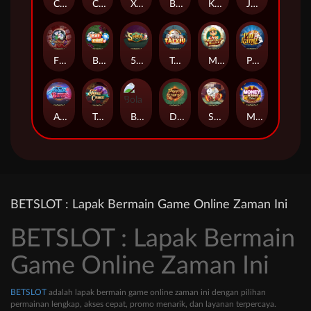
Cards Hi Lo
Coin Pusher
Xoc Dia Lightning
Baccarat: Swipe
KM Virtual Horse Racing
Jogo De Bozo
Fish Prawn Crab 2
Bai Cao
5 Card Poker
Tai Xiu
Monkey King Roulette
Pai Kang
Andar Bahar
Triple Chance
Bola Golek
Dragon Tiger 2
Sic Bo
Money Wheel Deluxe
BETSLOT : Lapak Bermain Game Online Zaman Ini
BETSLOT : Lapak Bermain
Game Online Zaman Ini
BETSLOT
adalah lapak bermain game online zaman ini dengan pilihan
permainan lengkap, akses cepat, promo menarik, dan layanan terpercaya.