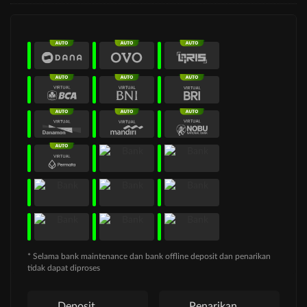
* Selama bank maintenance dan bank offline deposit dan penarikan
tidak dapat diproses
Deposit
Penarikan