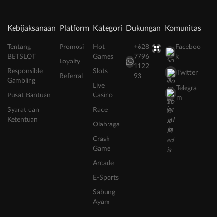
Kebijaksanaan
Platform
Kategori
Dukungan
Komunitas
Tentang
Promosi
Hot
+628
Faceboo
BETSLOT
Games
7796
k
Loyalty
1122
Responsible
Slots
Twitter
Referral
93
Gambling
Live
Telegra
Pusat Bantuan
Casino
m
Syarat dan
Race
Ketentuan
Olahraga
Crash
Game
Arcade
E-Sports
Sabung
Ayam