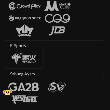
E-Sports
Sabung Ayam