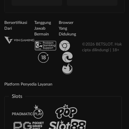
Bersertifikasi
Tanggung
Browser
Dari
Jawab
Yang
Bermain
Didukung
©2026 BETSLOT. Hak
cipta dilindungi | 18+
Platform Penyedia Layanan
Slots