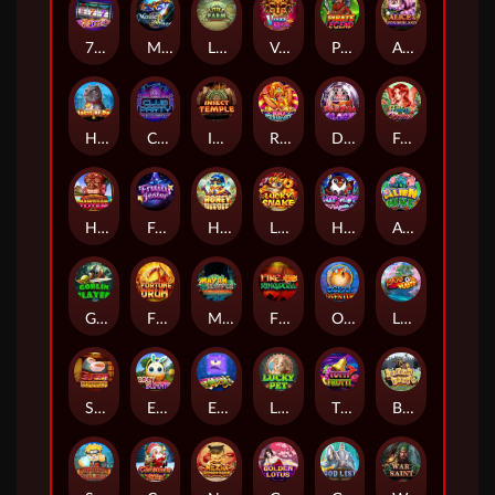
77 FORTUNE
Magic Wheel
Little Farm
Venice Mask
PIRATE LEGEND
Alice Wonderland
House of Dog
Club Party
Insect Temple
Rio Carnival
Daruma Block
Fairy of Riches
Hawaiian Totem
Fruity Jester
Honey Bee Bee
Lucky Snake
Hip Hop Penguin
Alien Hive
Goblin Slayer
FORTUNE DRUM
MAYAN TEMPLE
FIRE KINGDOM
OCEAN ADVENTURE
LUCKY BEASTS
SUSHI BONANZA
EGGY BUNNIES
EMONJI
LUCKY PET
TUTTI FRUTTI
BONUS BEAR