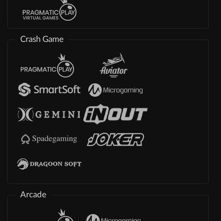
Crash Game
Arcade