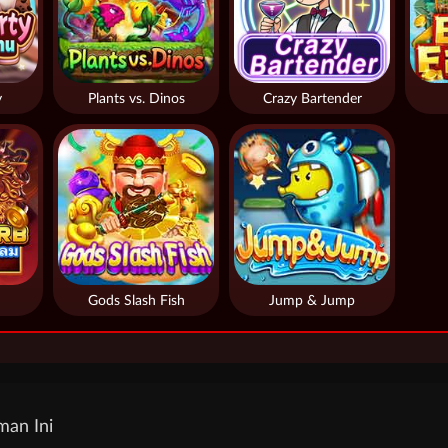
y
Plants vs. Dinos
Crazy Bartender
Gods Slash Fish
Jump & Jump
an Ini