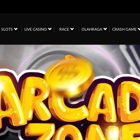
SLOTS
LIVE CASINO
RACE
OLAHRAGA
CRASH GAME