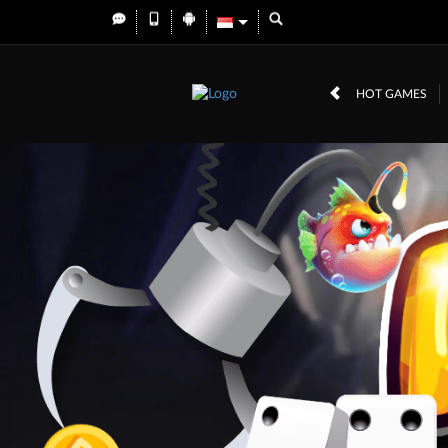
HOT GAMES