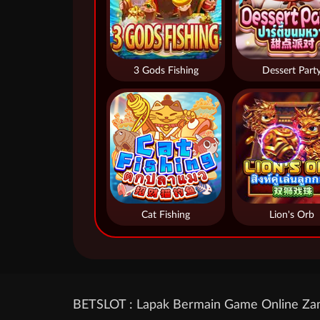
3 Gods Fishing
Dessert Part
Cat Fishing
Lion's Orb
BETSLOT : Lapak Bermain Game Online Zam