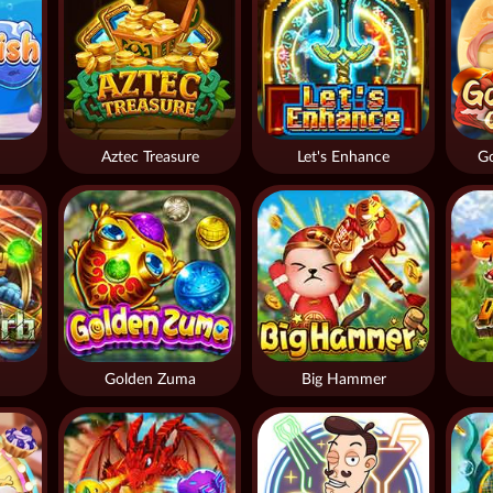
Aztec Treasure
Let's Enhance
Go
Golden Zuma
Big Hammer