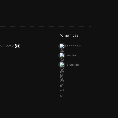
Komunitas
6112293
Facebook
Twitter
Telegram