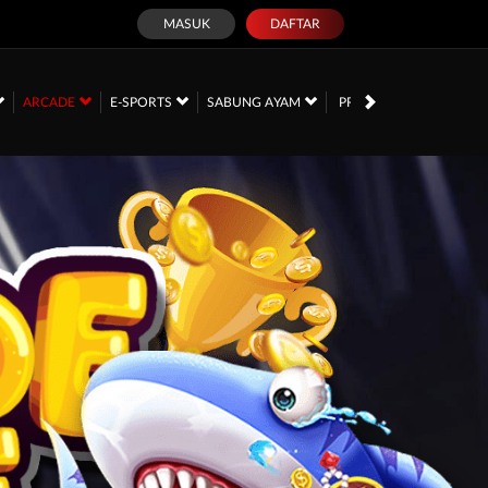
MASUK
DAFTAR
PROMOSI
ARCADE
E-SPORTS
SABUNG AYAM