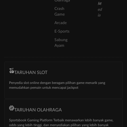
Olahraga
Crash
Game
Arcade
E-Sports
Sabung
Ayam
TARUHAN SLOT
Penyedia slot online dengan beragam pilihan game menarik yang
memudahkan pemain untuk mencapai jackpot
TARUHAN OLAHRAGA
Sportsbook Gaming Platform Terbaik menawarkan lebih banyak game,
odds yang lebih tinggi, dan menyediakan pilihan yang lebih banyak